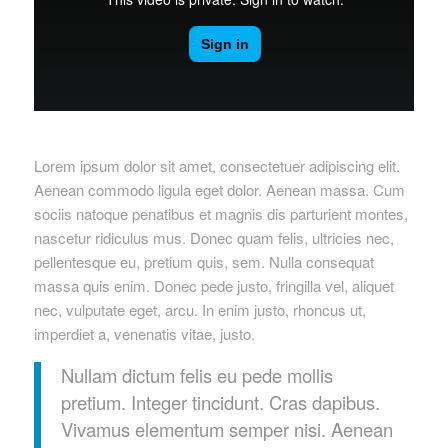
Lorem ipsum dolor sit amet, consectetuer adipiscing elit.
Aenean commodo ligula eget dolor. Aenean massa. Cum
sociis natoque penatibus et magnis dis parturient montes,
nascetur ridiculus mus. Donec quam felis, ultricies nec,
pellentesque eu, pretium quis, sem. Nulla consequat
massa quis enim. Donec pede justo, fringilla vel, aliquet
nec, vulputate eget, arcu. In enim justo, rhoncus ut,
imperdiet a, venenatis vitae, justo.
Nullam dictum felis eu pede mollis
pretium. Integer tincidunt. Cras dapibus.
Vivamus elementum semper nisi. Aenean