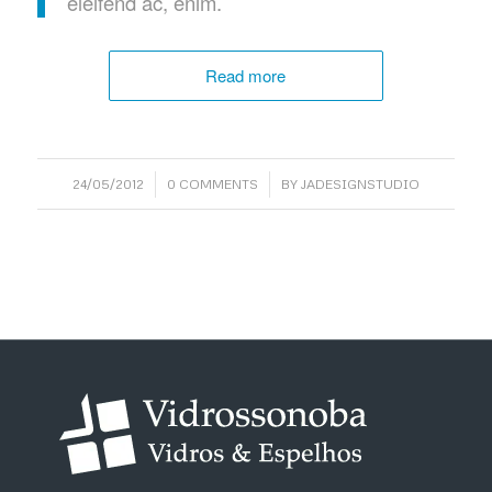
eleifend ac, enim.
Read more
/
/
24/05/2012
0 COMMENTS
BY
JADESIGNSTUDIO