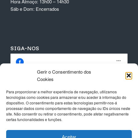
Hora Almoço: 13h00 – 14h30
Sáb e Dom: Encerrados
SIGA-NOS
Gerir o Consentimento dos
Cookies
Para proporcionar a melhor experiência de navegação, utilizamos
Clique para aceitar os cookies para este
tecnologias como cookies para armazenar e/ou aceder à informação do
serviço
dispositivo. O consentimento para estas tecnologias permitir-nos-á
processar dados como comportamento de navegação ou IDs únicos neste
site. Não consentir ou retirar o consentimento, pode afetar negativamente
certas funcionalidades e funções.
Aceitar