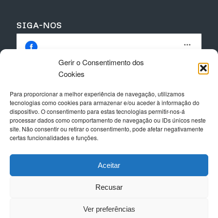
SIGA-NOS
Gerir o Consentimento dos
Cookies
Para proporcionar a melhor experiência de navegação, utilizamos
Clique para aceitar os cookies para este
tecnologias como cookies para armazenar e/ou aceder à informação do
serviço
dispositivo. O consentimento para estas tecnologias permitir-nos-á
processar dados como comportamento de navegação ou IDs únicos neste
site. Não consentir ou retirar o consentimento, pode afetar negativamente
certas funcionalidades e funções.
Aceitar
Recusar
Ver preferências