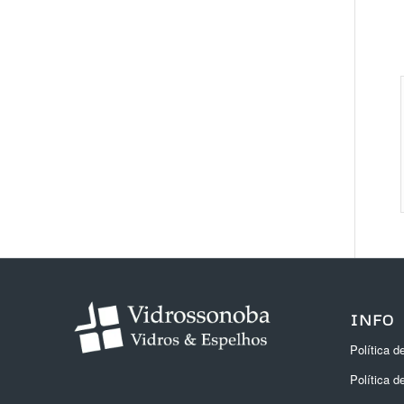
INFO
Política d
Política d