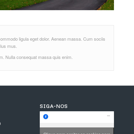
n commodo ligula eget dolor. Aenean massa. Cum sociis
ulus mus.
em. Nulla consequat massa quis enim.
SIGA-NOS
0