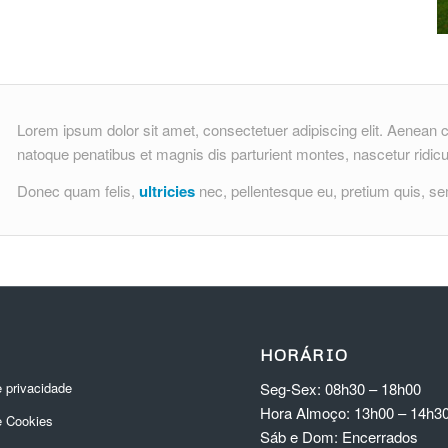
Lorem ipsum dolor sit amet, consectetuer adipiscing elit. Aenea
natoque penatibus et magnis dis parturient montes, nascetur ridic
Donec quam felis,
ultricies
nec, pellentesque eu, pretium quis, s
HORÁRIO
Seg-Sex: 08h30 – 18h00
e privacidade
Hora Almoço: 13h00 – 14h3
e Cookies
Sáb e Dom: Encerrados