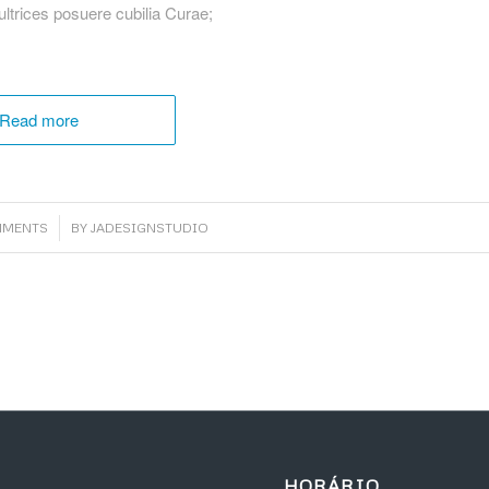
ultrices posuere cubilia Curae;
Read more
MMENTS
BY
JADESIGNSTUDIO
HORÁRIO