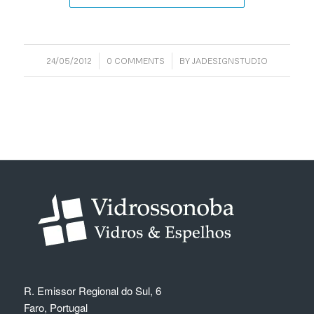
/
/
24/05/2012
0 COMMENTS
BY
JADESIGNSTUDIO
R. Emissor Regional do Sul, 6
Faro, Portugal