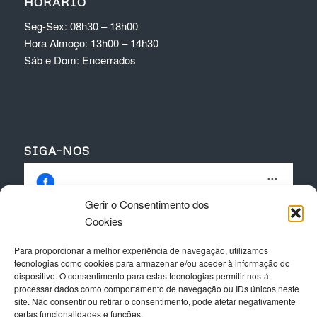
HORÁRIO
Seg-Sex: 08h30 – 18h00
Hora Almoço: 13h00 – 14h30
Sáb e Dom: Encerrados
SIGA-NOS
Gerir o Consentimento dos
Cookies
Para proporcionar a melhor experiência de navegação, utilizamos
Clique para aceitar os cookies para este
tecnologias como cookies para armazenar e/ou aceder à informação do
serviço
dispositivo. O consentimento para estas tecnologias permitir-nos-á
processar dados como comportamento de navegação ou IDs únicos neste
site. Não consentir ou retirar o consentimento, pode afetar negativamente
certas funcionalidades e funções.